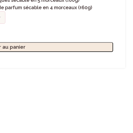
ues sécable en 5 morceaux (±60g)
de parfum sécable en 4 morceaux (±60g)
r au panier