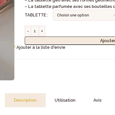
–
La tablette géo
avec ses formes géométriq
–
La tablette parfumée
avec ses bouteilles 
TABLETTE
Ajoute
Ajouter à la liste d'envie
Description
Utilisation
Avis