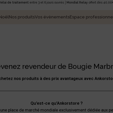
Délai de traitement
entre 3 et 6 jours ouvrés │
Mondial Relay
offert dès 40,00
Noël
Nos produits
Vos évènements
Espace professionne
venez revendeur de Bougie Marb
chetez nos produits à des prix avantageux avec Ankorsto
Qu’est-ce qu’Ankorstore ?
 une place de marché mondiale exclusivement dédiée aux pe