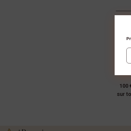
P
100 
sur t