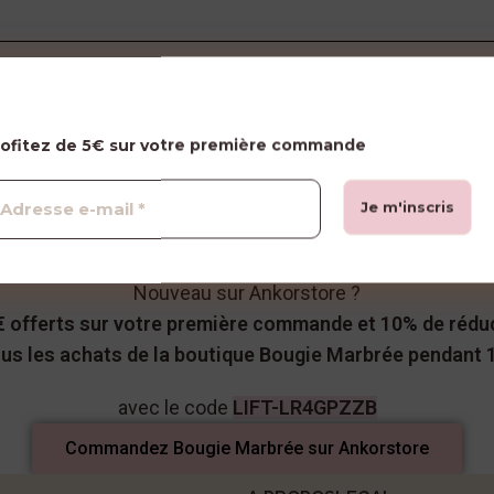
FIERE D'ÊTRE PARTENAIRE D'
Trouvez tous nos produits
rofitez de 5€ sur votre première commande
à pris de gros
Paiement à 60 jours
Minimum de commande à 100 €
Livraison gratuite à partir de 300 €
Nouveau sur Ankorstore ?
€ offerts sur votre première commande
et 10% de rédu
ous les achats de la boutique Bougie Marbrée pendant 
avec le code
LIFT-LR4GPZZB
Commandez Bougie Marbrée sur Ankorstore