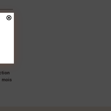
ction
1 mois