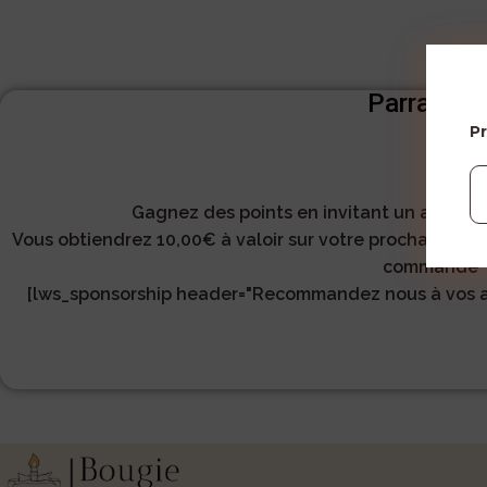
Parrainag
P
Gagnez des points en invitant un ami à 
Vous obtiendrez 10,00€ à valoir sur votre prochaine c
commande
[lws_sponsorship header="Recommandez nous à vos am