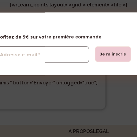
[wr_earn_points layout= »grid » element= »tile »]
e
rofitez de 5€ sur votre première commande
passer sa première commande
ommande et votre ami 5,00€ sur sa première
is " button="Envoyer" unlogged="true"]
A PROPOS
LEGAL