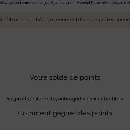
Délai de traitement
entre 3 et 6 jours ouvrés │
Mondial Relay
offert dès 40,00
Noël
Nos produits
Vos évènements
Espace professionne
Votre solde de points
[wr_points_balance layout= »grid » element= »tile »]
Comment gagner des points